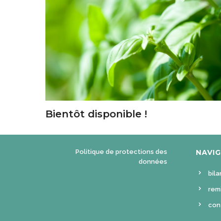
Bientôt disponible !
Politique de protections des
NAVI
données
bila
rem
con