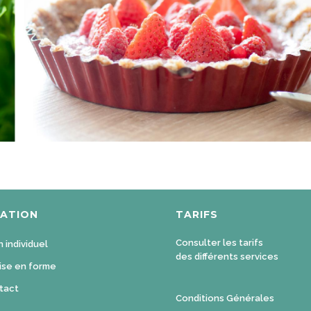
GATION
TARIFS
Consulter les tarifs
n individuel
des différents services
ise en forme
tact
Conditions Générales