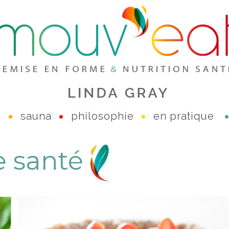
e
sauna
philosophie
en pratique
ne santé