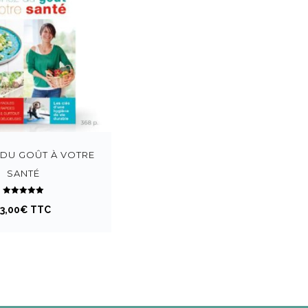
DU GOÛT À VOTRE
SANTÉ
Note
33,00
5.00
€
TTC
sur 5