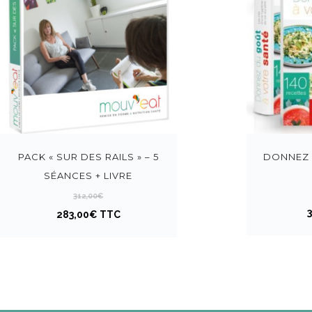
PACK « SUR DES RAILS » – 5
DONNEZ 
SÉANCES + LIVRE
312,00
€
Le
Le
283,00
€
TTC
prix
prix
initial
actuel
était :
est :
312,00€.
283,00€.