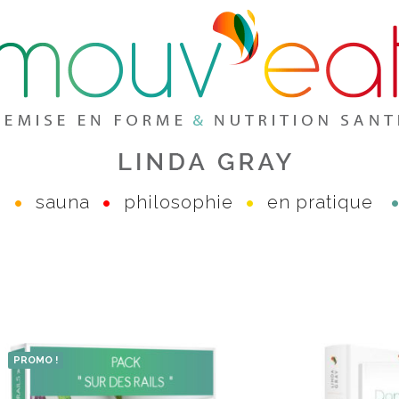
e
sauna
philosophie
en pratique
PROMO !