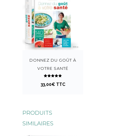
DONNEZ DU GOÛT À
VOTRE SANTÉ
Note
33,00
5.00
€
TTC
sur 5
PRODUITS
SIMILAIRES