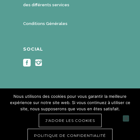
2
0
des différents services
,
€
0
.
Conditions Générales
0
€
.
SOCIAL
Nous utilisons des cookies pour vous garantir la meilleure
expérience sur notre site web. Si vous continuez à utiliser ce
site, nous supposerons que vous en êtes satisfait.
Copyright Mouveat 2018. Copyright
J'ADORE LES COOKIES
photos ©Eliane rayp - Créations
visuelles ©Françoise Rayp - All Rights
POLITIQUE DE CONFIDENTIALITÉ