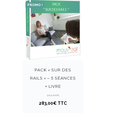
PROMO !
PACK « SUR DES
RAILS » – 5 SÉANCES
+ LIVRE
312,00
€
L
L
283,00
€
TTC
e
e
p
p
r
r
i
i