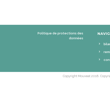
Politique de protections des
NAVI
données
bila
rem
con
Copyright Mouveat 2018. Copyrig