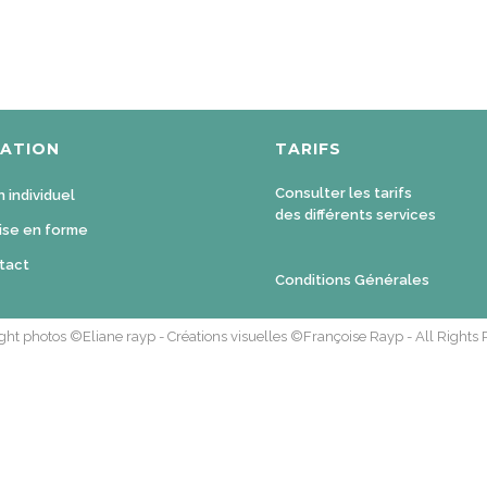
GATION
TARIFS
Consulter les tarifs
n individuel
des différents services
ise en forme
tact
Conditions Générales
ht photos ©Eliane rayp - Créations visuelles ©Françoise Rayp - All Rights