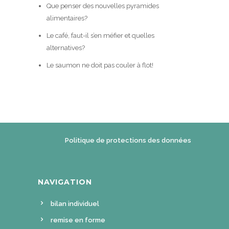
Que penser des nouvelles pyramides
alimentaires?
Le café, faut-il s’en méfier et quelles
alternatives?
Le saumon ne doit pas couler à flot!
Politique de protections des données
NAVIGATION
bilan individuel
remise en forme