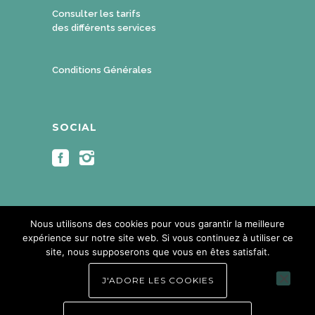
Consulter les tarifs
des différents services
Conditions Générales
SOCIAL
Nous utilisons des cookies pour vous garantir la meilleure
expérience sur notre site web. Si vous continuez à utiliser ce
site, nous supposerons que vous en êtes satisfait.
Copyright Mouveat 2018. Copyright
J'ADORE LES COOKIES
photos ©Eliane rayp - Créations
visuelles ©Françoise Rayp - All Rights