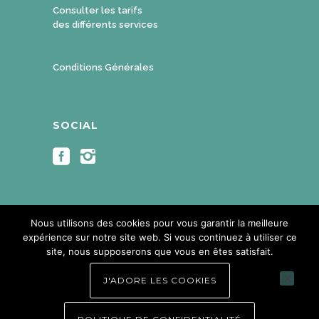
Consulter les tarifs
des différents services
Conditions Générales
SOCIAL
Nous utilisons des cookies pour vous garantir la meilleure
expérience sur notre site web. Si vous continuez à utiliser ce
site, nous supposerons que vous en êtes satisfait.
Copyright Mouveat 2018. Copyright
J'ADORE LES COOKIES
photos ©Eliane rayp - Créations
visuelles ©Françoise Rayp - All Rights