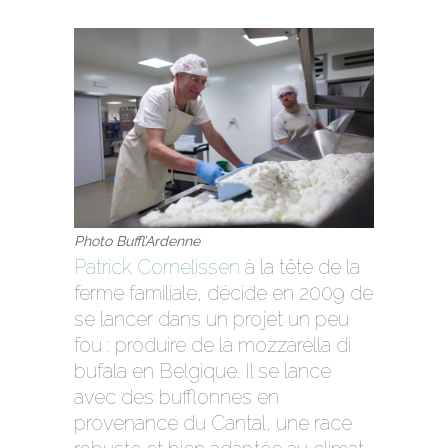
Photo Buffl’Ardenne
Patrick Cornelissen
à la tête de la
ferme familiale, décide en 2009 de
se lancer dans un projet un peu
fou : produire de la mozzarella di
bufala en Belgique. Il se lance
avec des bufflonnes en
provenance du Cantal, une race