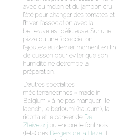
avec du melon et du jambon cru
l’été pour changer des tomates et
l’hiver, l’association avec la
betterave est délicieuse. Sur une
pizza ou une focaccia, on
l’ajoutera au dernier moment en fin
de cuisson pour éviter que son
humidité ne détrempe la
préparation.
D’autres spécialités
méditerranéennes « made in
Belgium » à ne pas manquer : le
labneh, le berloumi (halloumi), la
ricotta et le paneer de
De
Zleivelarij
ou encore le fontinois
(feta) des
Bergers de la Haze
. Il