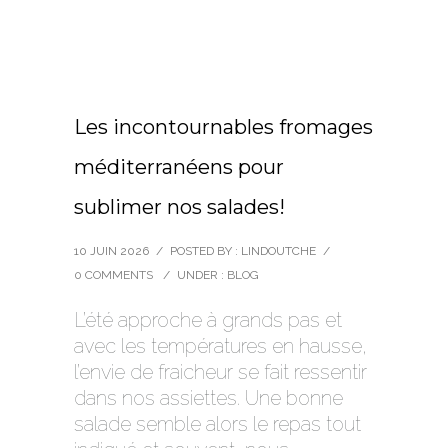
Les incontournables fromages
méditerranéens pour
sublimer nos salades!
10 JUIN 2026
/
POSTED BY : LINDOUTCHE
/
0 COMMENTS
/
UNDER :
BLOG
L’été approche à grands pas et
avec les températures en hausse,
l’envie de fraicheur se fait ressentir
dans nos assiettes. Une bonne
salade semble alors le repas tout